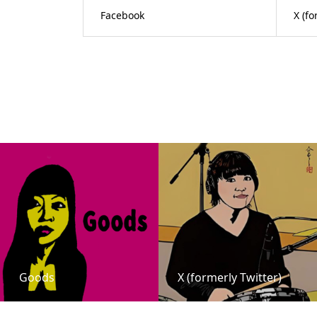
Facebook
X (fo
Goods
X (formerly Twitter)