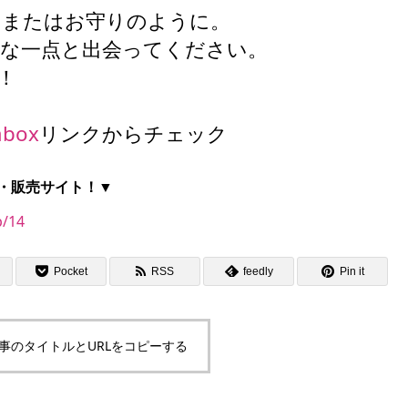
、またはお守りのように。
別な一点と出会ってください。
！
abox
リンクからチェック
・販売サイト！▼
p/14
Pocket
RSS
feedly
Pin it
事のタイトルとURLをコピーする