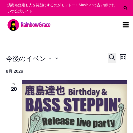
演奏も鑑定も人を笑顔にするのがモットー！Musicianで占い師ぐれ
いす公式サイト


イ
イ
イ
今後のイベント
ベ
ベ
ベ
リ
ン
ン
ン
検
日
ス
ト
ト
ト
付
索
8月 2026
を
ビ
を
ト
検
ュ
選
索
ー
表
択
し
ナ
木
示
20
て
ビ
ナ
ゲ
ビ
ー
ゲ
シ
ー
ョ
シ
ン
ョ
ン
を
表
示