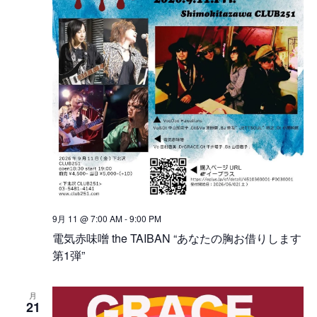
9月 11 @ 7:00 AM
-
9:00 PM
電気赤味噌 the TAIBAN “あなたの胸お借りします
第1弾”
月
21