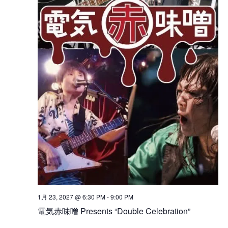
1月 23, 2027 @ 6:30 PM
-
9:00 PM
電気赤味噌 Presents “Double Celebration”