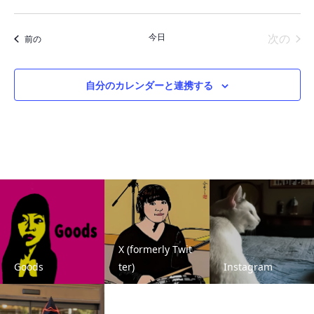
イベ
今日
次の
イベント
前の
自分のカレンダーと連携する
X (formerly Twit
Goods
ter)
Instagram