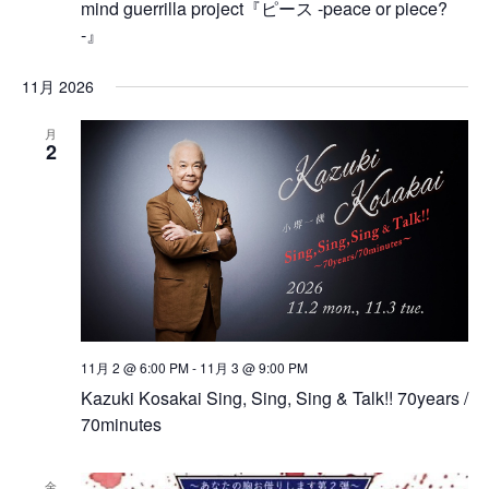
mind guerrilla project『ピース -peace or piece?
-』
11月 2026
月
2
11月 2 @ 6:00 PM
-
11月 3 @ 9:00 PM
Kazuki Kosakai Sing, Sing, Sing & Talk!! 70years /
70minutes
金